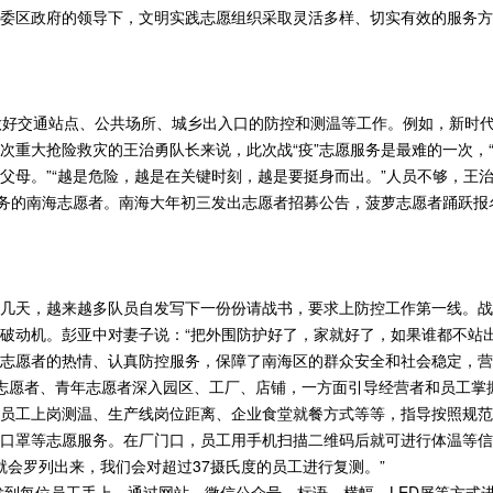
委区政府的领导下，文明实践志愿组织采取灵活多样、切实有效的服务方
”，做好交通站点、公共场所、城乡出入口的防控和测温等工作。例如，新
次重大抢险救灾的王治勇队长来说，此次战“疫”志愿服务是最难的一次，
父母。”“越是危险，越是在关键时刻，越是要挺身而出。”人员不够，王
服务的南海志愿者。南海大年初三发出志愿者招募公告，菠萝志愿者踊跃报
几天，越来越多队员自发写下一份份请战书，要求上防控工作第一线。战“
破动机。彭亚中对妻子说：“把外围防护好了，家就好了，如果谁都不站出
志愿者的热情、认真防控服务，保障了南海区的群众安全和社会稳定，营
志愿者、青年志愿者深入园区、工厂、店铺，一方面引导经营者和员工掌
员工上岗测温、生产线岗位距离、企业食堂就餐方式等等，指导按照规范
口罩等志愿服务。在厂门口，员工用手机扫描二维码后就可进行体温等信息
就会罗列出来，我们会对超过37摄氏度的员工进行复测。”
发到每位员工手上，通过网站、微信公众号、标语、横幅、LED屏等方式