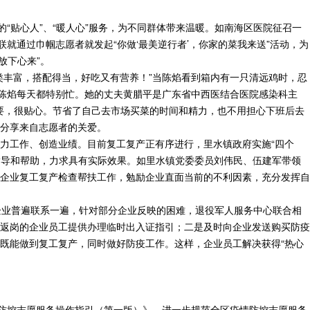
“贴心人”、“暖人心”服务，为不同群体带来温暖。如南海区医院征召一
就通过巾帼志愿者就发起“你做‘最美逆行者’，你家的菜我来送”活动，为
放下心来”。
类丰富，搭配得当，好吃又有营养！”当陈焰看到箱内有一只清远鸡时，忍
，陈焰每天都特别忙。她的丈夫黄腊平是广东省中西医结合医院感染科主
需要，很贴心。节省了自己去市场买菜的时间和精力，也不用担心下班后去
分享来自志愿者的关爱。
力工作、创造业绩。目前复工复产正有序进行，里水镇政府实施“四个
指导和帮助，力求具有实际效果。如里水镇党委委员刘伟民、伍建军带领
企业复工复产检查帮扶工作，勉励企业直面当前的不利因素，充分发挥自
企业普遍联系一遍，针对部分企业反映的困难，退役军人服务中心联合相
返岗的企业员工提供办理临时出入证指引；二是及时向企业发送购买防疫
既能做到复工复产，同时做好防疫工作。这样，企业员工解决获得“热心
情防控志愿服务操作指引（第一版）》，进一步规范全区疫情防控志愿服务