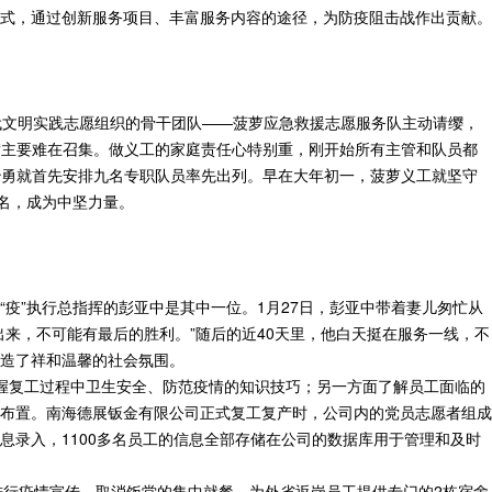
式，通过创新服务项目、丰富服务内容的途径，为防疫阻击战作出贡献。
时代文明实践志愿组织的骨干团队——菠萝应急救援志愿服务队主动请缨，
“主要难在召集。做义工的家庭责任心特别重，刚开始所有主管和队员都
治勇就首先安排九名专职队员率先出列。早在大年初一，菠萝义工就坚守
名，成为中坚力量。
疫”执行总指挥的彭亚中是其中一位。1月27日，彭亚中带着妻儿匆忙从
来，不可能有最后的胜利。”随后的近40天里，他白天挺在服务一线，不
造了祥和温馨的社会氛围。
握复工过程中卫生安全、防范疫情的知识技巧；另一方面了解员工面临的
布置。南海德展钣金有限公司正式复工复产时，公司内的党员志愿者组成
录入，1100多名员工的信息全部存储在公司的数据库用于管理和及时
进行疫情宣传，取消饭堂的集中就餐，为外省返岗员工提供专门的2栋宿舍