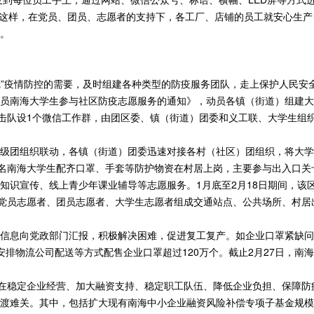
岗。这样，在党员、团员、志愿者的支持下，各工厂、店铺的员工就安心生
。
新冠”疫情防控的需要，及时组建各种类型的防疫服务团队，走上保护人民
员南海大学生参与社区防疫志愿服务的通知》，动员各镇（街道）组建大
突击队设1个微信工作群，由团区委、镇（街道）团委和义工联、大学生组
级团组织联动，各镇（街道）团委迅速对接各村（社区）团组织，将大学
4名南海大学生配齐口罩、手套等防护物资在村居上岗，主要参与出入口
识宣传、线上青少年课业辅导等志愿服务。1月底至2月18日期间，该区各
，党员志愿者、团员志愿者、大学生志愿者组成交通站点、公共场所、村居
息向党政部门汇报，积极解决困难，促进复工复产。如企业口罩紧缺问题，
安排物流公司配送等方式配售企业口罩超过120万个。截止2月27日，南海
释在稳定企业经营、加大融资支持、稳定职工队伍、降低企业负担、保障
渡难关。其中，包括扩大现有南海中小企业融资风险补偿专项子基金规模