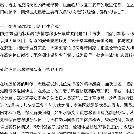
出，既面临疫情防控的严峻形势，也面临加快复工复产的艰巨任务。在区
归纳起来，南海区志愿者主要有六条“双贡献”的经验，值得总结推广。
一、防疫“阵地战”，复工“生产线”
防控“新型冠状病毒”疫情志愿服务最重要的是“守土有责”、“坚守阵地
承担大量路口、站点的安全防控服务。对于常年奔赴全国各地、参与过多
在观望，相比于自身安危，大家更害怕把病毒带回家，把危险带给爱人和
在高速路口岗亭，配合测体温和查车辆，成为最早一批参与战“疫”志愿
菠萝应急志愿救援队参与执勤工作
在响应招募的时候，志愿者受到几位先行者的精神感染，踊跃百名。随后
湖南老家返回佛山。在路上，他向妻子科普起疫情防范知识，却被一眼识
曾休息，深夜还要负责各分队次日人员调配，工作至凌晨。这些应急救援
进入2月份，加快复工复产的步伐之后，南海区就组织党员志愿者、团员
困难和问题，帮助解决问题。如里水镇党团员志愿者组建党群服务队，从
党群综合志愿服务队伍，每天在岗为同事提供体温检查、登记资料、发放
掌握其身体情况。“我们设置了报警值。检测体温超过37摄氏度的，系统
除此之外，公司赶制了2000份《新型冠状病毒肺炎》防控知识手册，分