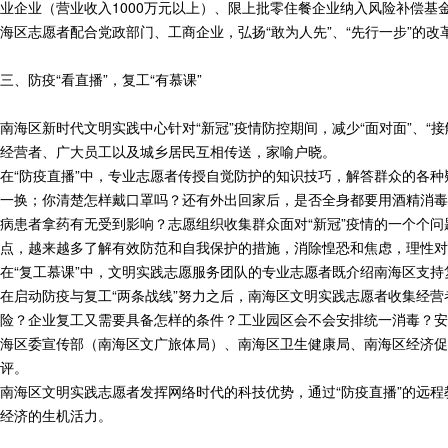
业企业（营业收入1000万元以上）、限上批零住餐企业纳入风险补偿
海区志愿者配合党政部门、工商企业，弘扬“敢为人先”、“先行一步”的
三、防疫“看直播”，复工“有慕课”
南海区新时代文明实践中心针对“新冠”疫情防控期间，减少“面对面”、“
经营者、广大员工以及城乡居民互相传送，家喻户晓。
在“防疫直播”中，专业志愿者传授自觉防护的知识技巧，解答群众的各
一换；你清楚怎样戴口罩吗？还有外出回家后，是否全身都要用酒精消毒
病患者拿药有无受到影响？志愿组织收集群众面对“新冠”疫情的一个个
点，越来越多了解有效防范和自我保护的措施，消除惶恐和焦虑，理性对
在“复工慕课”中，文明实践志愿服务团队的专业志愿者既介绍南海区支
在启动防疫与复工“两条战线”努力之后，南海区文明实践志愿者收集经
险？企业复工又需要具备怎样的条件？工业园区会不会安排统一消毒？安
海区委宣传部（南海区文广旅体局）、南海区卫生健康局、南海区经济促进
评。
南海区文明实践志愿者发挥网络时代的科技优势，通过“防疫直播”的远
经济的生机活力。