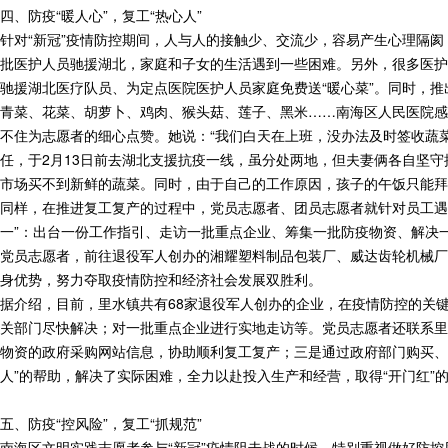
四、防疫“暖人心”，复工“热心人”
针对“新冠”疫情防控期间，人与人的接触少、交流少，容易产生心理隔阂
批医护人员驰援湖北，家庭和子女的生活遇到一些困难。另外，很多医护人
驰援湖北医疗队员、为定点医院医护人员家庭免费送“暖心菜”。同时，推
青菜、花菜、胡萝卜、鸡肉、猴头菇、莲子、黑米……南海区人民医院感
不住为志愿者的细心点赞。她说：“我们白天在上班，没办法及时签收蔬
任，于2月13日前去湖北支援抗疫一线，虽分处两地，但夫妻俩各自坚
市场买不到新鲜的蔬菜。同时，由于自己的工作原因，孩子的午饭只能拜
同样，在推进复工复产的过程中，党员志愿者、团员志愿者就针对员工遇
一”：出台一份工作指引、走访一批重点企业、筹集一批防疫物资、解决
党员志愿者，前往退役军人创办的湘耀塑料制品包装厂、威达齿轮机械厂
身优势，努力夺取疫情防控和经济社会发展双胜利。
据介绍，目前，里水镇共有68家退役军人创办的企业，在疫情防控的关
关部门尽快解决；对一批重点企业进行实地走访等。党员志愿者还联系里
物资的政府采购网站信息，协助顺利复工复产；三是通过政府部门购买、
人”的帮助，解决了实际困难，全力以赴投入生产和经营，取得“开门红”
五、防疫“控风险”，复工“抓规范”
南海区文明实践志愿者参与“新冠”疫情阻击战的时候，特别重视做好防