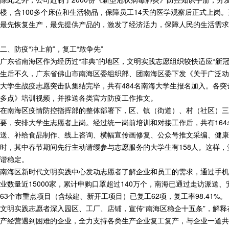
楼，含100多个床位和生活物品，保障员工14天的医学观察后正式上
最先恢复生产，最先提供产品的，激发了经济活力，保障人民的生活需求
二、防疫“冲上前”，复工“敢争先”
广东省南海区作为经历过“非典”的地区，文明实践志愿组织较快适应“
生后不久，广东省佛山市南海区委组织部、团南海区委下发《关于广泛动
大学生战疫志愿突击队集结完毕，共有484名南海大学生报名加入。各
多点》培训视频，并推送各类官方防疫工作推文。
在南海区疫情防控指挥部的整体部署下，区、镇（街道）、村（社区）三
要，安排大学生志愿者上岗。经过统一岗前培训和对接工作后，共有16
送、补给食品制作、线上咨询、横幅宣传画修复、公众号推文采编、健康知
时，其中春节期间先行主动请缨参与志愿服务的大学生有158人。这样
谐稳定。
南海区新时代文明实践中心发动志愿者了解企业和员工的需求，通过手机信
业数量近15000家，累计申购口罩超过140万个，南海已通过走访派送、
63个市重点项目（含续建、新开工项目）已复工62项，复工率98.41%。
文明实践志愿者深入园区、工厂、店铺，宣传“南海区稳企十五条”，解
产经营遇到困难的企业，全力支持各类生产企业复工复产，与企业一道共