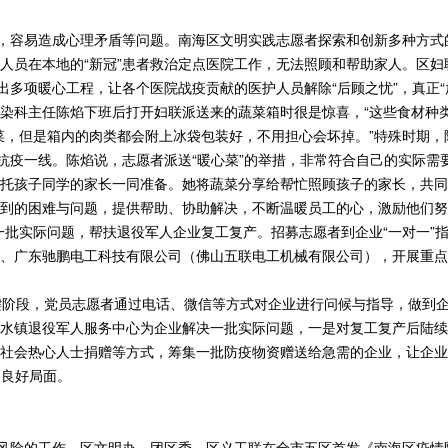
，容易造成心理矛盾等问题。南海区文明实践志愿者探索和创新多种方式的
员在本地的“新冠”患者救治定点医院工作，无法照顾和帮助家人。区妇联
出多项暖心工程，让各个医院战疫贡献的医护人员解除“后顾之忧”，真正“
染科主任陈焰下班后打开妇联派送来的蔬菜箱时很是惊喜，“这些食材种
菜，但是箱内的肉类都会附上冰袋包装好，不用担心会坏掉。”特殊时期
守抗疫一线。陈焰说，志愿者派送“暖心菜”的举措，非常符合自己的实际
托孩子同学的家长一同准备。她将蔬菜分享给帮忙照顾孩子的家长，共同
到的困难与问题，提供帮助、协助解决，不断温暖员工的心，激励他们努
一批实际问题，帮扶退役军人企业复工复产。招募志愿者到企业“一对一”
、广东驰鹏电工科技有限公司（佛山五联电工机械有限公司），开展重点
键阶段，党员志愿者通过电话、微信等方式对企业进行问候与指导，做到
水镇退役军人服务中心为企业解决一批实际问题，一是对复工复产后陆续
社会热心人士捐赠等方式，筹集一批防疫物资赠送给急需的企业，让企业
的良好局面。
控风险的工作。区文明办、团区委、区义工联在全市五区首发《南海区疫