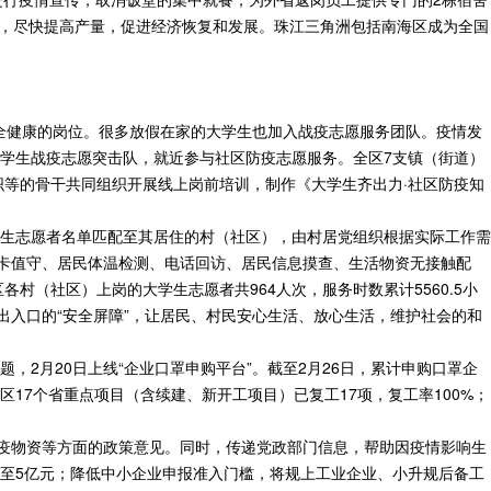
产，尽快提高产量，促进经济恢复和发展。珠江三角洲包括南海区成为全国
安全健康的岗位。很多放假在家的大学生也加入战疫志愿服务团队。疫情发
学生战疫志愿突击队，就近参与社区防疫志愿服务。全区7支镇（街道）
织等的骨干共同组织开展线上岗前培训，制作《大学生齐出力·社区防疫知
生志愿者名单匹配至其居住的村（社区），由村居党组织根据实际工作需
关卡值守、居民体温检测、电话回访、居民信息摸查、生活物资无接触配
村（社区）上岗的大学生志愿者共964人次，服务时数累计5560.5小
出入口的“安全屏障”，让居民、村民安心生活、放心生活，维护社会的和
2月20日上线“企业口罩申购平台”。截至2月26日，累计申购口罩企
区17个省重点项目（含续建、新开工项目）已复工17项，复工率100%；
防疫物资等方面的政策意见。同时，传递党政部门信息，帮助因疫情影响生
至5亿元；降低中小企业申报准入门槛，将规上工业企业、小升规后备工