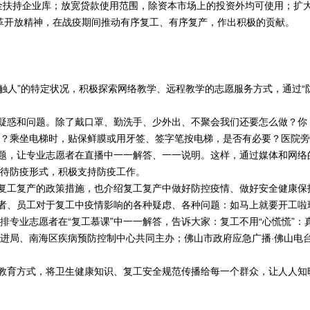
基金扶持企业库；放宽贷款使用范围，除资本市场上的投资外均可使用；扩
改革开放精神，在战疫期间推动有序复工、有序复产，作出积极的贡献。
接触人”的特定状况，积极探索网络教学、远程教学的志愿服务方式，通过“
种疑惑和问题。除了戴口罩、勤洗手、少外出、不聚会我们还要怎么做？你
？乘坐电梯时，贴保鲜膜或用牙签、签字笔按电梯，是否有必要？医院旁
问题，让专业志愿者在直播中一一解答、一一说明。这样，通过媒体和网络
待防疫形式，积极支持防疫工作。
持复工复产的政策措施，也介绍复工复产中做好防控疫情、做好安全健康保
营者、员工对于复工中疫情影响的各种疑虑、各种问题：如马上就要开工
排专业志愿者在“复工慕课”中一一解答，告诉大家：复工不用“心慌慌”
局、南海区疾病预防控制中心共同主办；佛山市政府应急广播·佛山电台FM
程教育方式，将卫生健康知识、复工安全规范传播给每一个群众，让人人