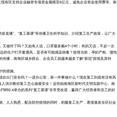
大现有区支持企业融资专项资金规模至6亿元，减免企业资金使用费等。南
防疫直播”、“复工慕课”等传播卫生科学知识、介绍复工生产政策，让广大
，又做对了吗？又如有人说，口罩最多戴4个小时；有的又说，不必一次
边的住户打开窗通风，是否有可能感染病毒？疫情当前，孕妇产检、慢性
的传播，南海区城乡群众、企业员工就越来越多了解“新冠”疫情及其特
护的措施。
啦现在出门安全吗？一进办公室，第一件事做什么？现在复工到底有没有风
：真人演示教你复工怎么做最安全！这些由南海区新时代文明实践中心、南
92.4承办的系列“复工慕课”非常受欢迎，赢得广大经营者和员工的好
知晓、人人熟悉，配合防控疫情的同时，积极复工生产，逐渐激发全区社会