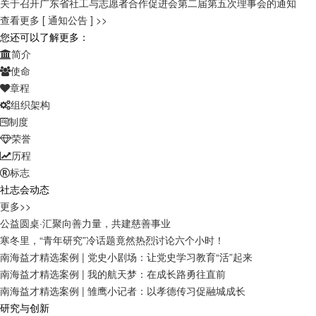
关于召开广东省社工与志愿者合作促进会第二届第五次理事会的通知
查看更多 [ 通知公告 ] >>
您还可以了解更多：
简介
使命
章程
组织架构
制度
荣誉
历程
标志
社志会动态
更多>>
公益圆桌·汇聚向善力量，共建慈善事业
寒冬里，“青年研究”冷话题竟然热烈讨论六个小时！
南海益才精选案例 | 党史小剧场：让党史学习教育“活”起来
南海益才精选案例 | 我的航天梦：在成长路勇往直前
南海益才精选案例 | 雏鹰小记者：以孝德传习促融城成长
研究与创新