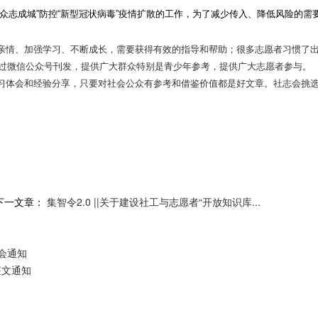
志成城”防控“
新
型冠状病毒”疫情扩散的工作，为了减少传入、降低风险的需
情、加强学习、不断成长，需要获得有效的指导和帮助；
很多志愿者习惯了
过微信公众号刊发，提供广大群众特别是青少年参考，提供广大志愿者参与。
体会和经验分享，只要对社会公众有参考和借鉴价值都是好文章。
社志会挑
下一文章：
集智令2.0 ||关于建设社工与志愿者“开放知识库...
会通知
征文通知