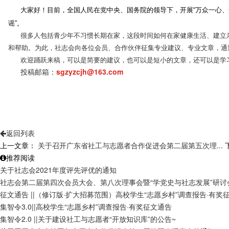
大家好！
目前，全国人民在党中央、国务院的领导下，开展“万众一心、众
谣”。
很多人包括青少年不习惯长期在家，这段时间如何在家健康生活、建立亲
和帮助。
为此，社志会向各位会员、合作伙伴征集专业建议、专业文章，通
欢迎踊跃来稿，可以是简要的建议，也可以是短小的文章，还可以是学习
投稿邮箱：
sgzyzcjh@163.com
返回列表
上一文章：
关于召开广东省社工与志愿者合作促进会第二届第五次理...
推荐阅读
关于社志会2021年度评先评优的通知
社志会第二届第四次会员大会、第八次理事会暨“学党史与社志发展”研讨
征文通告 ||（修订版·扩大招募范围）高校学生“志愿乡村”调查报告·有奖
集智令3.0||高校学生“志愿乡村”调查报告·有奖征文通告
集智令2.0 ||关于建设社工与志愿者“开放知识库”的公告~