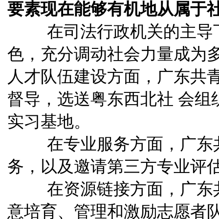
要素
现
在能够有
机
地从属
于
在司法
行
政机
关
的主
导
色，充
分
调动社会力量
成为
人才队伍建设方面，广东
共
督导，选送粤东西北社
会
组
实习基
地
。
在专
业
服务方面，广东
务，
以及
邀请
第
三方专
业评
在资源链接方面，广东
意
培
育
、
管理和激励志愿者