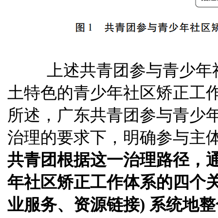
上述共青团
参
与青
少
年
土
特
色
的青
少
年
社区矫正工
所
述
，广东
共青团
参
与青
少
治
理
的
要求下，明确参
与主
共青团
根据这
一治
理路径，
年
社区矫正工
作体
系
的
四个
业
服务
、
资源链接
)
系统地整