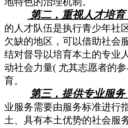
地
特
色
的治
理
机制
。
第二，重视人才培育
的
人才队伍是执行
青
少
年
社
欠缺
的
地区，
可以
借助社会
结
对
督导
以培
育本土
的
专
业
动社会力量
(
尤
其
志愿者
的
参
育
。
第三，提供专业服务
业
服务需要由服务标准进行
土
、
具有本土优势
的
社会服