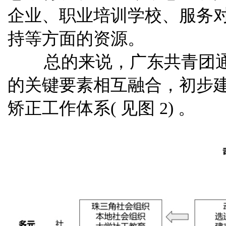
企
业
、
职
业
培
训
学校
、
服务
持等方面
的
资源
。
总的来
说，广东
共青团
的
关键要素相互融合，初步
矫正工
作体
系
(
见
图
2
)
。