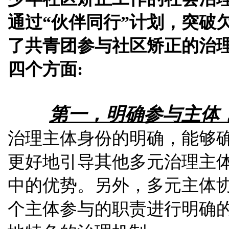
通过
“
伙伴同行
”
计划，突破
了
共青团
参
与
社区矫正
的治
四个方面:
第一
，明确参
与主体
治
理
主体
身份
的
明确，能够
更好地引导
其
他多元
治
理
主
中的
优势
。
另外，多元
主体
个
主体
参
与的
职责进行明确