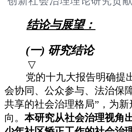
创新社会治理理论研究贡
结论与展望：
(一) 研究结论
▽
党
的十
九
大
报告明确提
会协同
、
公众参
与
、
法
治
保
共
享
的
社会
治
理格局”，
为新
向
。
本
研究
从社会
治
理
视
角
少
年
社区矫正工
作的
社会
治