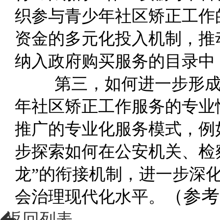
织参
与青
少
年
社区矫正工
作
资金
的
多元
化
投入
机制
，推
纳入
政
府购买服务
的目录中
第
三，如何进
一
步形
年
社区矫正工
作
服务
的
专
业
推广
的
专
业化
服务模式，例
步
探索
如
何在公安
机
关
、
检
龙
”
的
衔接
机制
，进
一
步深
（
参考
会
治
理
现
代
化
水
平。
返回列表