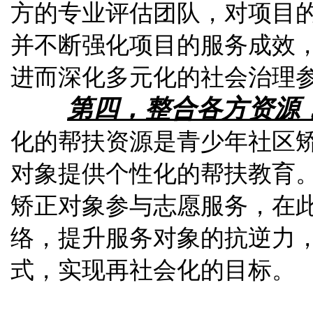
方
的
专
业评
估
团
队，
对项目
并不断强
化项目的
服务
成
效
进而深
化
多元
化的
社会
治
理
第四，整合各方资源
化的
帮扶资源是
青
少
年
社区
对
象提供个性
化的
帮扶教育
矫正
对
象参
与
志愿服务，在
络，提升服务
对
象
的
抗逆力
式，
实现
再社会
化的目
标
。