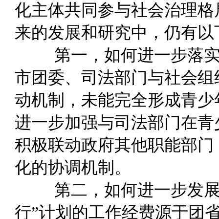
化主体共
同参
与
社会
治
理格
来的发展
和
研究中
，仍有
以
第一
，如何进
一
步落
市
团
委
、
司法部门
与
社会
组
动
机制
，未能完全形
成青
少
进
一
步加强
与
司法部门在
青
积极联动
政
府
其
他职能部门
化的
协调
机制
。
第
二，如何进
一
步
发
行
”
计划
的
工
作
经费源
于团